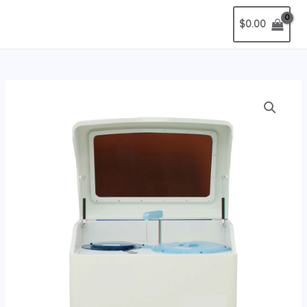
$
0.00