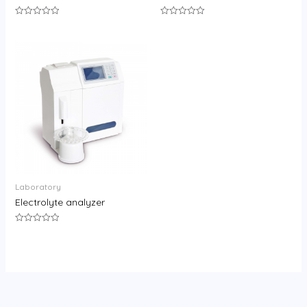
评
评
分
分
0
0
&sol;
&sol;
5
5
Laboratory
Electrolyte analyzer
评
分
0
&sol;
5