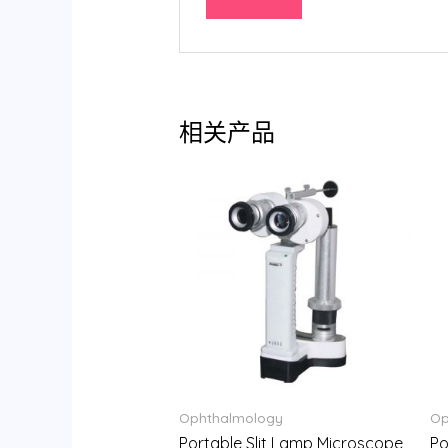
相关产品
Ophthalmology
Op
Portable Slit Lamp Microscope
Po