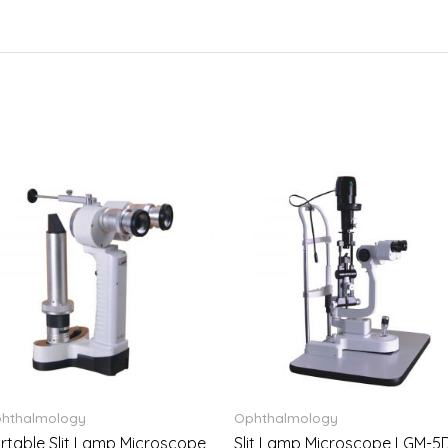
hthalmology
Ophthalmology
rtable Slit Lamp Microscope
Slit Lamp Microscope LGM-5