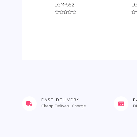
LGM-5S2
LG
评
评
分
分
0
0
&sol;
&s
5
5
FAST DELIVERY
E
Cheap Delivery Charge
D