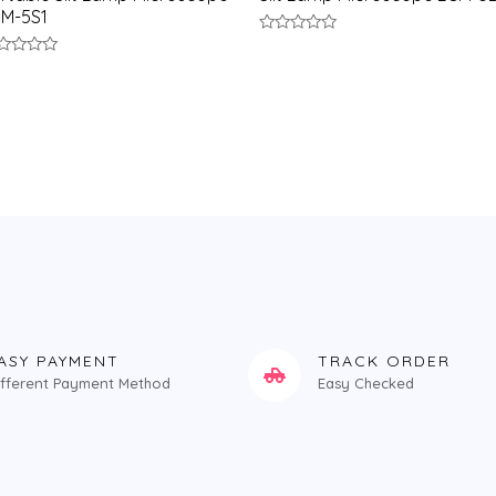
M-5S1
评
分
0
&sol;
5
ol;
ASY PAYMENT
TRACK ORDER
ifferent Payment Method
Easy Checked