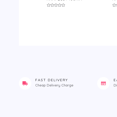
评
评
分
分
0
0
&sol;
&s
5
5
FAST DELIVERY
E
Cheap Delivery Charge
D