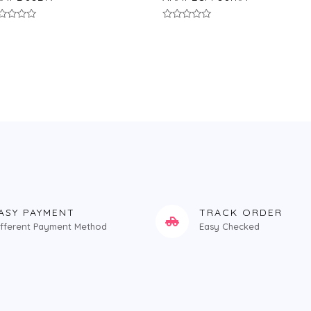
评
分
0
ol;
&sol;
5
ASY PAYMENT
TRACK ORDER
ifferent Payment Method
Easy Checked