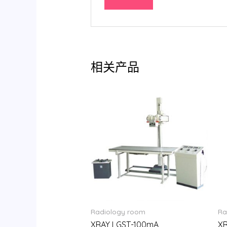
相关产品
Radiology room
Ra
XRAY LGST-100mA
X