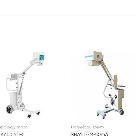
diology room
Radiology room
RAY D05DR
XRAY LGM-50mA