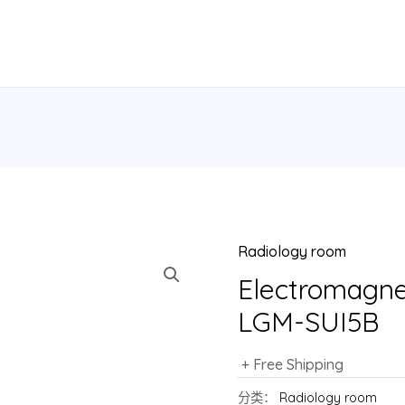
Radiology room
Electromagnet
LGM-SUI5B
+ Free Shipping
分类：
Radiology room