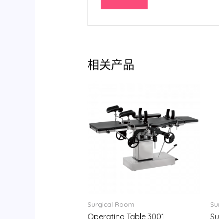
相关产品
Surgical Room
Su
Operating Table 3001
Su