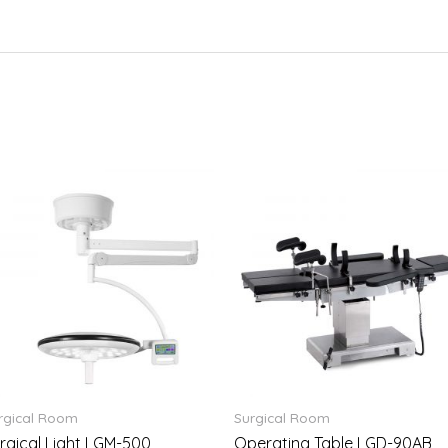
rgical Room
Surgical Room
rgical Light LGM-500
Operating Table LGD-90AB