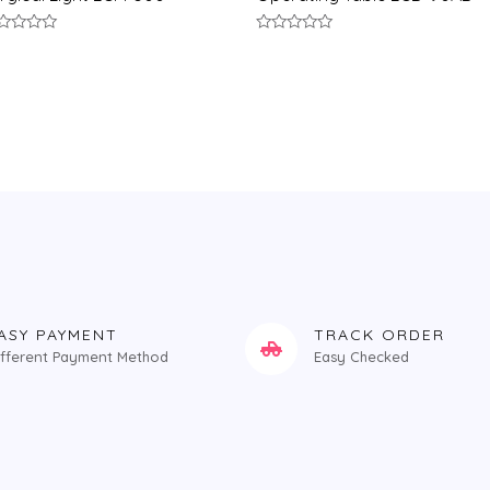
评
分
0
ol;
&sol;
5
ASY PAYMENT
TRACK ORDER
ifferent Payment Method
Easy Checked