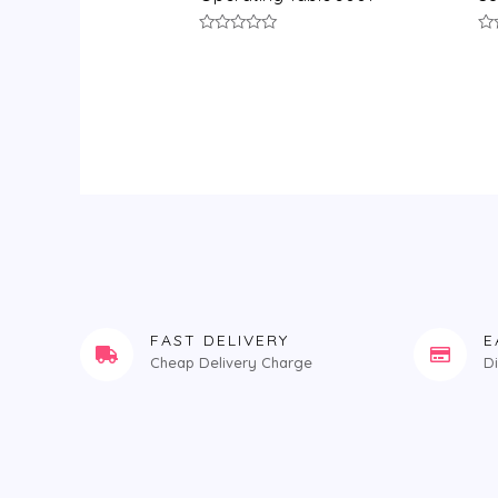
评
评
分
分
0
0
&sol;
&s
5
5
FAST DELIVERY
E
Cheap Delivery Charge
D