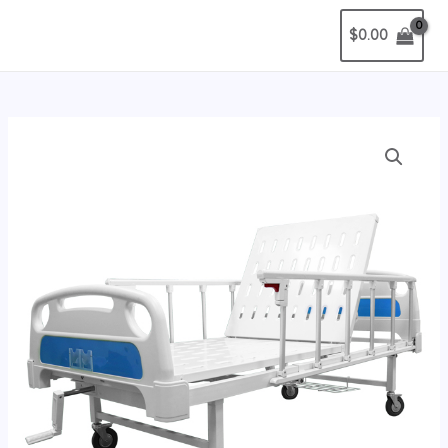
$
0.00