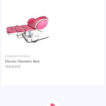
0
分
&sol;
0
5
&sol;
5
Hospital Furniture
Electric Obstetric Bed
评
分
0
&sol;
5