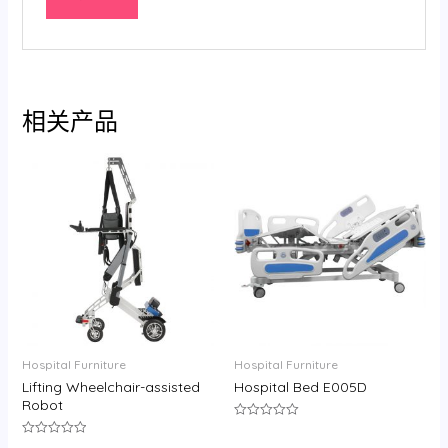
相关产品
Hospital Furniture
Hospital Furniture
Lifting Wheelchair-assisted
Hospital Bed E005D
Robot
评
分
评