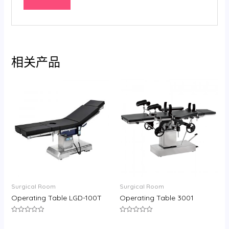
相关产品
Surgical Room
Surgical Room
Operating Table LGD-100T
Operating Table 3001
评
评
分
分