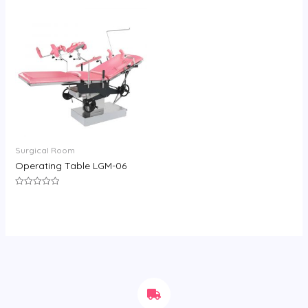
0
0
&sol;
&sol;
5
5
Surgical Room
Operating Table LGM-06
评
分
0
&sol;
5