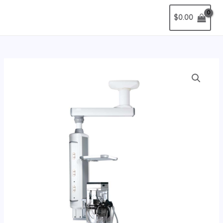
$
0.00