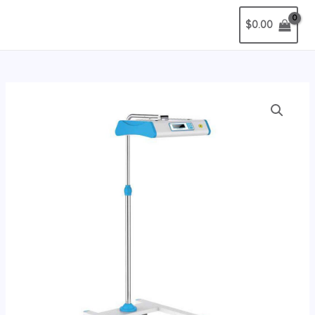
$
0.00