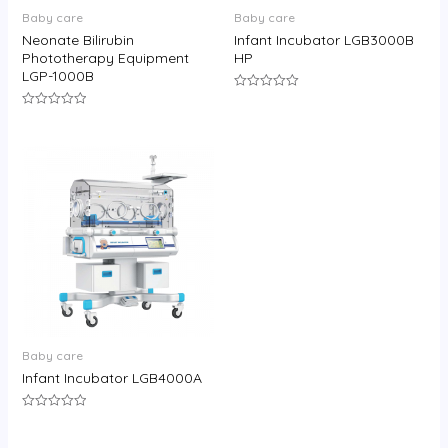
Baby care
Baby care
Neonate Bilirubin
Infant Incubator LGB3000B
Phototherapy Equipment
HP
LGP-1000B
评
分
评
0
分
&sol;
0
5
&sol;
5
Baby care
Infant Incubator LGB4000A
评
分
0