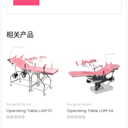
相关产品
Surgical Room
Surgical Room
Operating Table LGM-01
Operating Table LGM-06
评
评
分
分