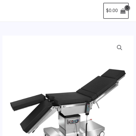
$
0.00