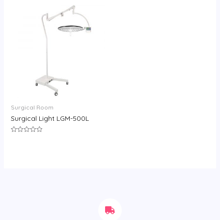
0
0
&sol;
&sol;
5
5
Surgical Room
Surgical Light LGM-500L
评
分
0
&sol;
5