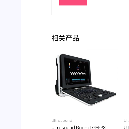
相关产品
Ultrasound
Ul
Ultrasound Room LGM-P8
Ul