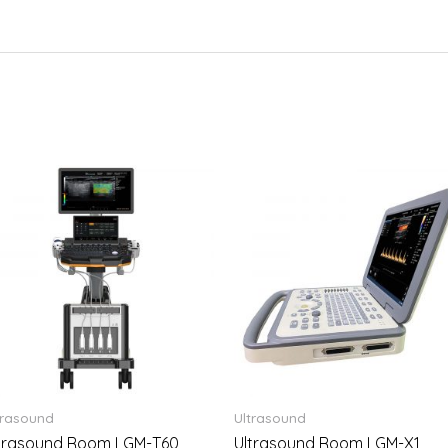
trasound
Ultrasound
trasound Room LGM-T60
Ultrasound Room LGM-X1