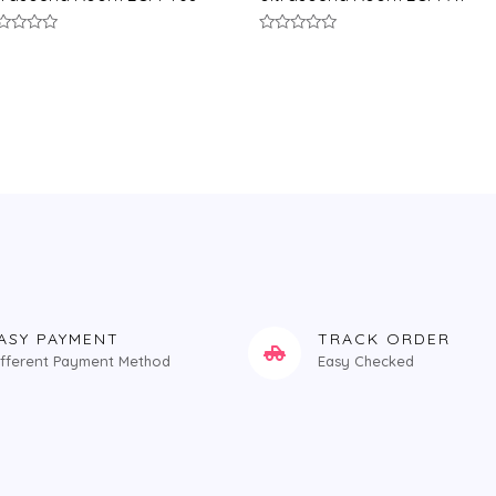
评
分
0
ol;
&sol;
5
ASY PAYMENT
TRACK ORDER
ifferent Payment Method
Easy Checked