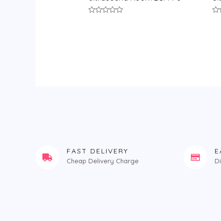
评
评
分
分
0
0
&sol;
&s
5
5
FAST DELIVERY
E
Cheap Delivery Charge
D