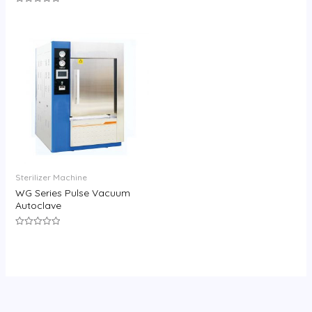
0
评
&sol;
分
5
0
&sol;
5
Sterilizer Machine
WG Series Pulse Vacuum
Autoclave
评
分
0
&sol;
5