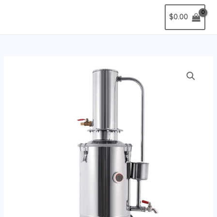
$
0.00