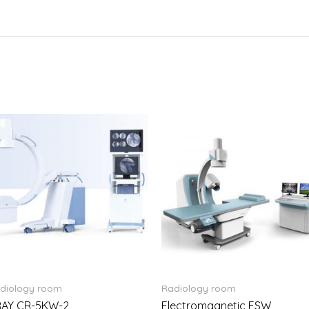
diology room
Radiology room
RAY CR-5KW-2
Electromagnetic ESW