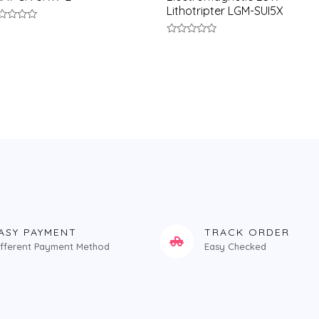
Lithotripter LGM-SUI5X
评
分
ol;
0
&sol;
5
ASY PAYMENT
TRACK ORDER
ifferent Payment Method
Easy Checked