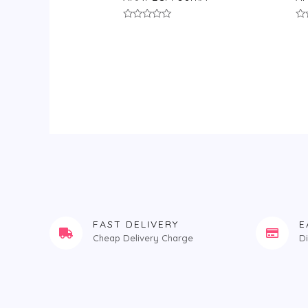
评
评
分
分
0
0
&sol;
&s
5
5
FAST DELIVERY
E
Cheap Delivery Charge
D