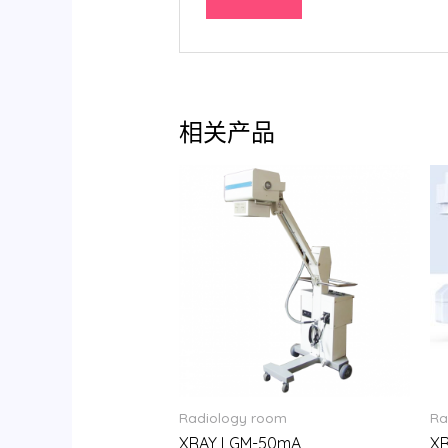
相关产品
Radiology room
Ra
XRAY LGM-50mA
X