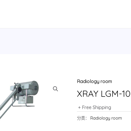
Radiology room
XRAY LGM-1
+ Free Shipping
分类：
Radiology room